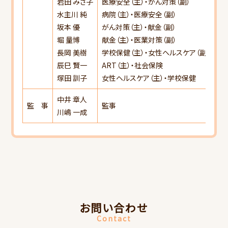
岩田 みさ子
医療安全（主）・がん対策（副）
水主川 純
病院（主）・医療安全（副）
坂本 優
がん対策（主）・献金（副）
堀 量博
献金（主）・医業対策（副）
長岡 美樹
学校保健（主）・女性ヘルスケア（副）
辰巳 賢一
ART（主）・社会保険
塚田 訓子
女性ヘルスケア（主）・学校保健
中井 章人
監 事
監事
川嶋 一成
お問い合わせ
Contact