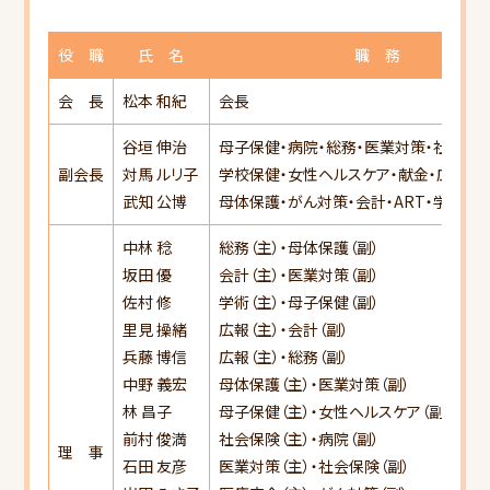
会員向けご案内
役 職
氏 名
職 務
研修会ご案内
会 長
松本 和紀
会長
書類ダウンロード
谷垣 伸治
母子保健・病院・総務・医業対策・社会保
副会長
対馬 ルリ子
学校保健・女性ヘルスケア・献金・広報・
武知 公博
母体保護・がん対策・会計・ART・学術
中林 稔
総務（主）・母体保護（副）
坂田 優
会計（主）・医業対策（副）
佐村 修
学術（主）・母子保健（副）
里見 操緒
広報（主）・会計（副）
兵藤 博信
広報（主）・総務（副）
中野 義宏
母体保護（主）・医業対策（副）
林 昌子
母子保健（主）・女性ヘルスケア（副）
前村 俊満
社会保険（主）・病院（副）
理 事
石田 友彦
医業対策（主）・社会保険（副）