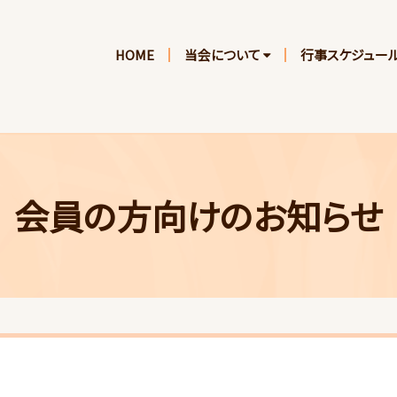
HOME
当会について
行事スケジュー
会員の方向けのお知らせ