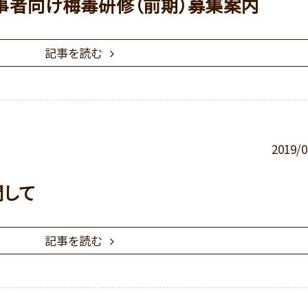
事者向け梅毒研修（前期）募集案内
記事を読む
2019/0
関して
記事を読む