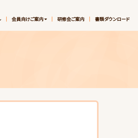
ル
会員向けご案内
研修会ご案内
書類ダウンロード