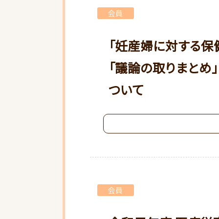
会員
「妊産婦に対する保
「議論の取りまとめ
ついて
会員