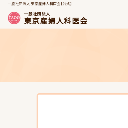
一般社団法人 東京産婦人科医会【公式】
一般社団法人
東京産婦人科医会