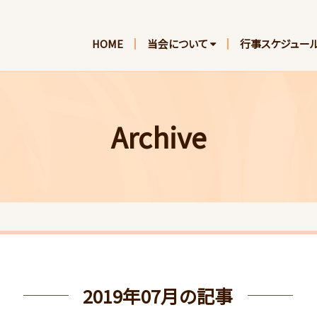
HOME
当会について
行事スケジュー
Archive
2019年07月の記事