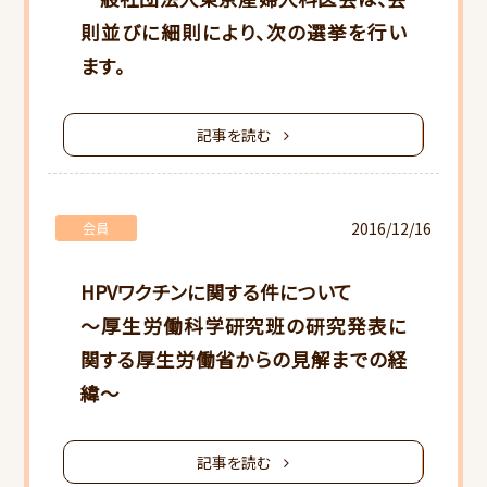
則並びに細則により、次の選挙を行い
ます。
記事を読む
HOME
2016/12/16
会員
当会について
HPVワクチンに関する件について
～厚生労働科学研究班の研究発表に
行事スケジュール
関する厚生労働省からの見解までの経
緯～
会員向けご案内
記事を読む
研修会ご案内