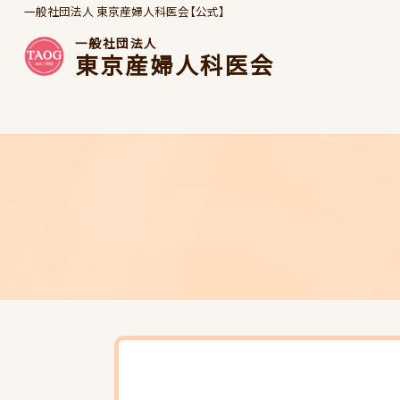
一般社団法人 東京産婦人科医会【公式】
一般社団法人
東京産婦人科医会