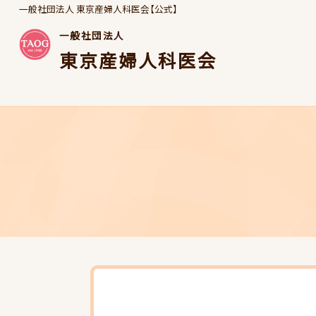
一般社団法人 東京産婦人科医会【公式】
一般社団法人
東京産婦人科医会